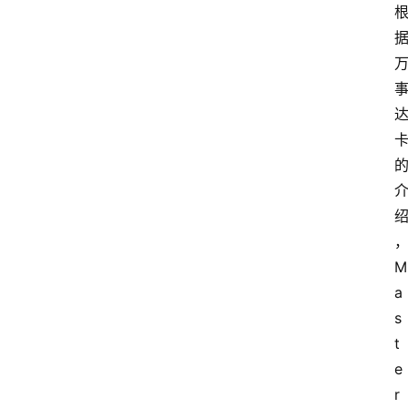
M
a
s
t
e
r