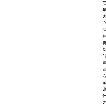
专
题
深
度
登录
注册
观
点
评
论
支
付
学
院