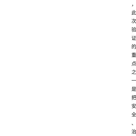
首
页
资
讯
实
时
快
讯