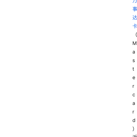
M
a
s
t
e
r
c
a
r
d