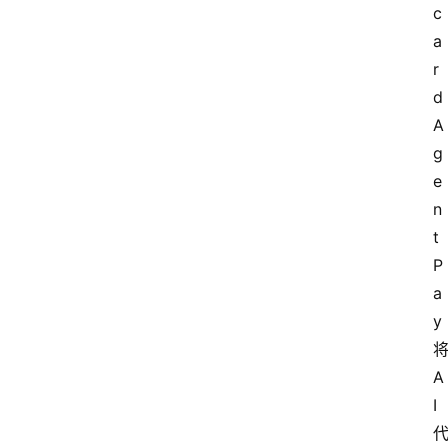
c
a
r
d 
A
g
e
n
t 
P
a
y
A
I