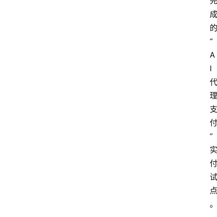
“
A
I
”