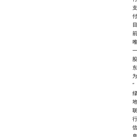
专
题
深
度
登录
注册
观
点
评
“
论
支
付
学
院