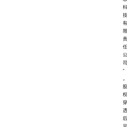
更
多
”