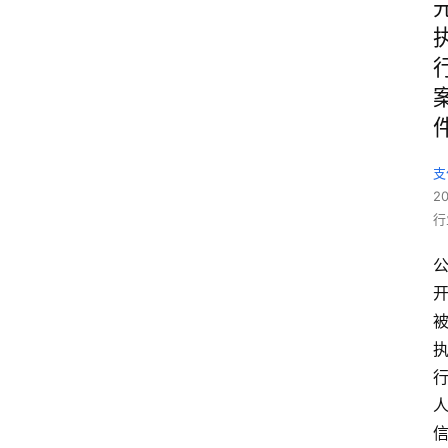
支
2
行