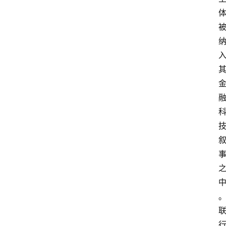
首
页
资
讯
实
时
快
讯