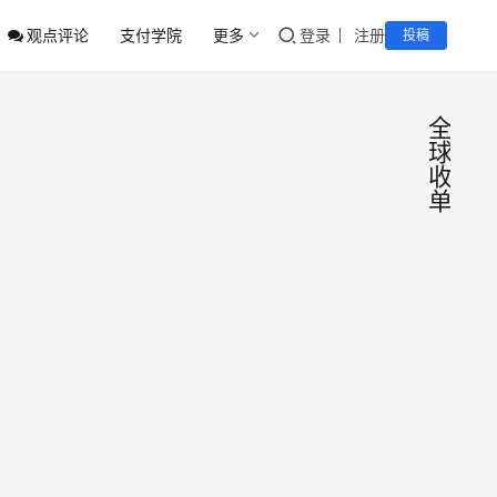
观点评论
支付学院
更多
登录
注册
投稿
全
球
收
单
寻汇
行
业
与中
动
态
行深
寻汇
圳分
SUN
ATE
行达
披露
成战
支付
2026
与中
略合
之家
年6
国银
月2