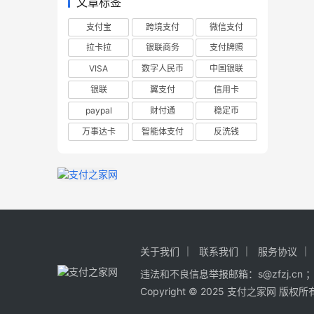
文章标签
支付宝
跨境支付
微信支付
拉卡拉
银联商务
支付牌照
VISA
数字人民币
中国银联
银联
翼支付
信用卡
paypal
财付通
稳定币
万事达卡
智能体支付
反洗钱
关于我们
联系我们
服务协议
违法和不良信息举报邮箱：s@zfzj.cn ； 
Copyright © 2025 支付之家网 版权