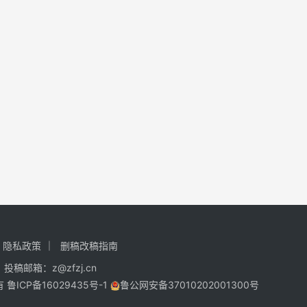
隐私政策
删稿改稿指南
投稿邮箱：z@zfzj.cn
所有
鲁ICP备16029435号-1
鲁公网安备37010202001300号