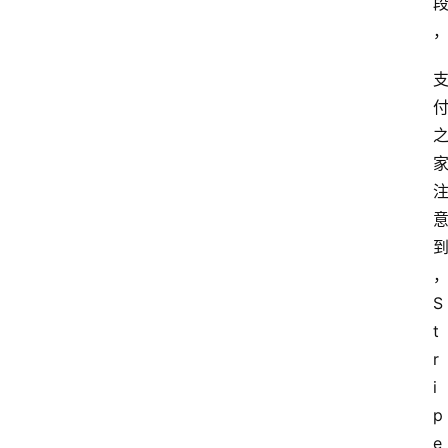
S
t
r
i
p
e