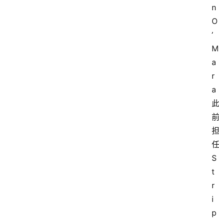
n 
O
’
M
a
r
a
S
t
r
i
p