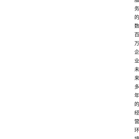
专
题
深
度
登录
注册
观
点
评
论
支
付
学
院