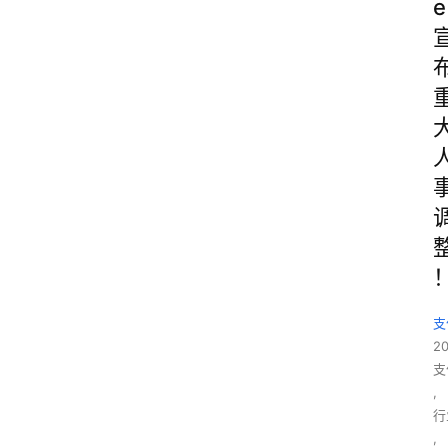
e
支
2
支
,
行
,