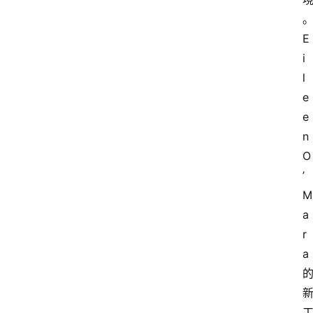
更
多
E
i
l
e
e
n 
O
’
M
a
r
a