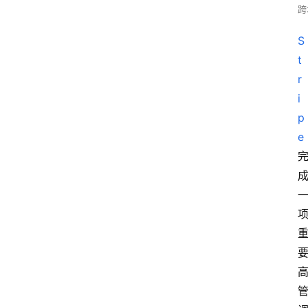
跨
S
t
r
i
p
e