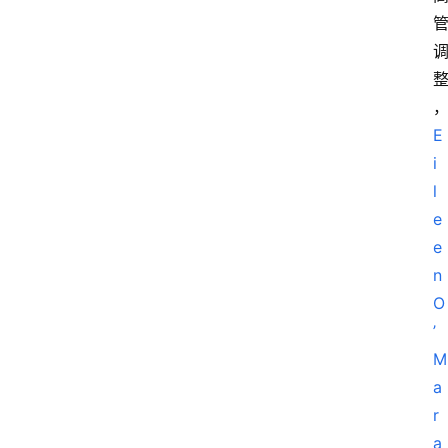
E
i
l
e
e
n 
O
’
M
a
r
a