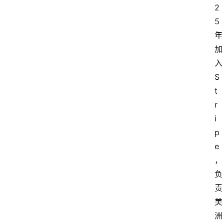
2
5
S
t
r
i
p
e