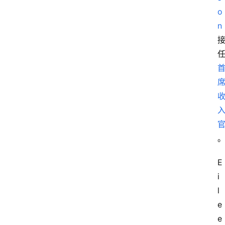
o
n
E
i
l
e
e