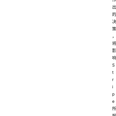
首
页
资
讯
S
t
r
实
i
时
p
快
e
讯