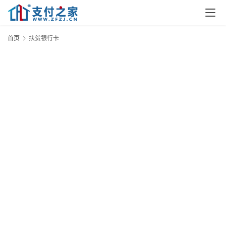
首
页
首页
扶贫银行卡
资
讯
实
时
快
讯
专
题