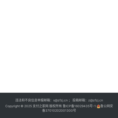
深
度
登录
注册
观
点
评
论
支
付
学
院
更
违法和不良信息举报邮箱：s@zfzj.cn ； 投稿邮箱：z@zfzj.cn
多
Copyright © 2025 支付之家网 版权所有
鲁ICP备16029435号-1
鲁公网安
备37010202001300号