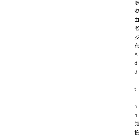
A
d
d
i
t
i
o
n