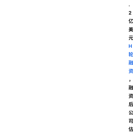
.
2
H