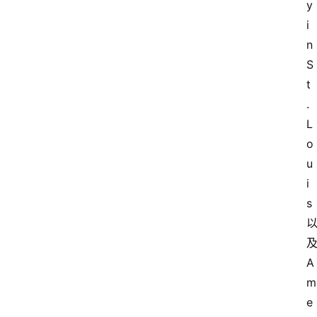
y 
i
n 
S
t
. 
L
o
u
i
s
A
m
e