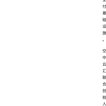
专
题
深
度
登录
注册
观
点
评
论
支
付
学
院