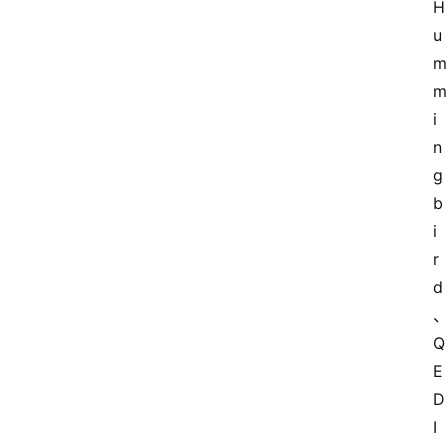
H
u
m
m
i
n
g
b
i
r
d
Q
E
D 
I