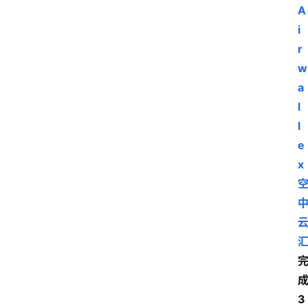
A
i
r
w
a
l
l
e
x
3