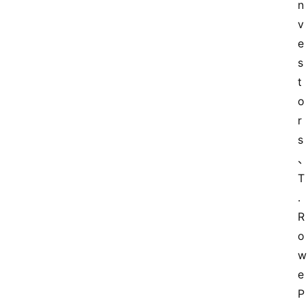
n
v
e
s
t
o
r
s
T
. 
R
o
w
e 
P