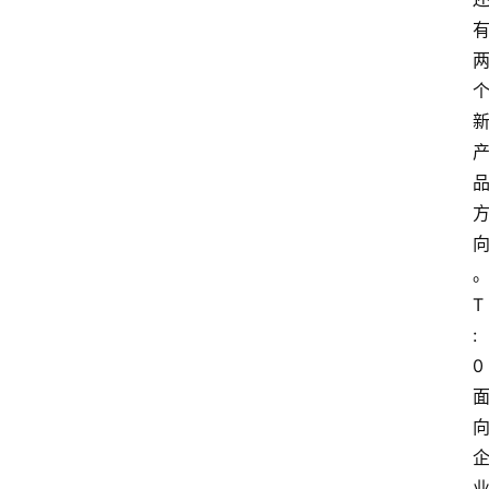
T
:
0