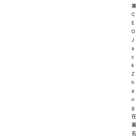
更
多
C
E
O 
J
a
c
k 
Z
h
a
n
g