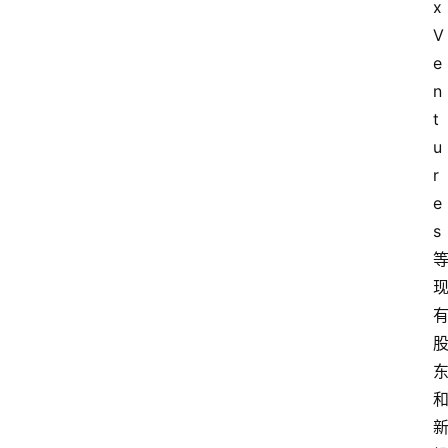
x 
V
e
n
t
u
r
e
s