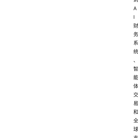
A
I
首
页
资
讯
实
时
快
讯