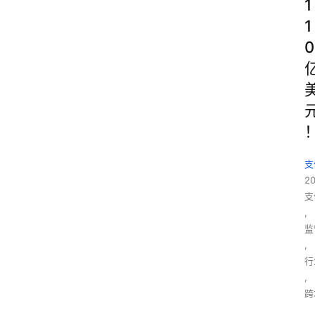
1
1
0
支
2
支
,
监
,
行
,
跨