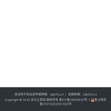
深
度
登录
注册
观
点
评
论
支
付
学
院
更
违法和不良信息举报邮箱：s@zfzj.cn ； 投稿邮箱：z@zfzj.cn
多
Copyright © 2025 支付之家网 版权所有
鲁ICP备16029435号-1
鲁公网安
备37010202001300号