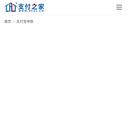
首
页
首页
支付宝神券
资
讯
实
时
快
讯
专
题