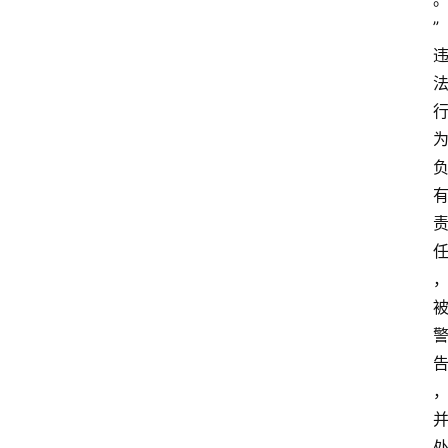
专
”
题
深
度
登录
注册
观
点
评
论
支
付
学
院