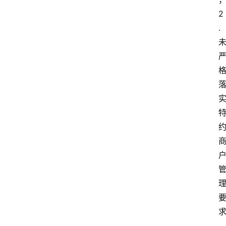
2
.
首
页
资
讯
实
时
快
讯