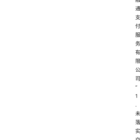
“
1
.