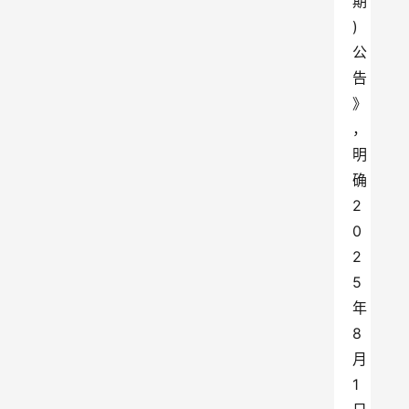
期
)
公
告
》
，
明
确
2
0
2
5
年
8
月
1