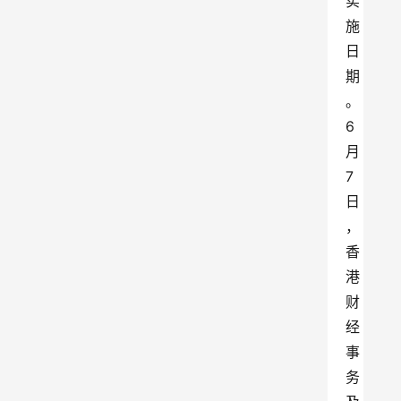
实
施
日
期
。
6
月
7
日
，
香
港
财
经
事
务