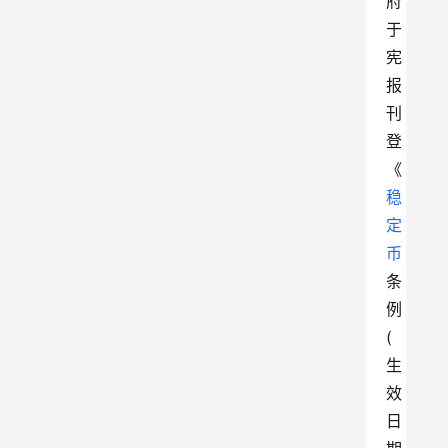
府
于
宪
报
刊
登
《
稳
定
币
条
例
(
生
效
日