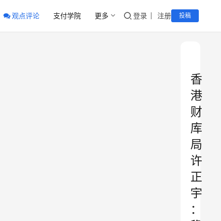
观点评论
支付学院
更多
登录
注册
投稿
香
港
财
库
局
许
正
宇
：