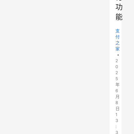
功
能
支
付
之
家
•
2
0
2
5
年
6
月
8
日
1
3
:
3