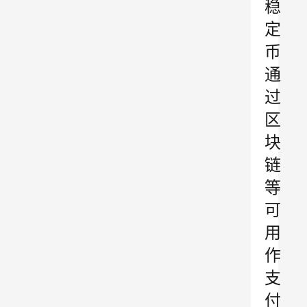
稳
定
币
通
过
区
块
链
等
可
用
作
支
付