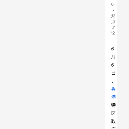
0
•
观
点
评
论
6
月
6
日
，
香
港
特
区
政