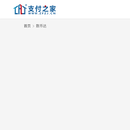
首页
数币达