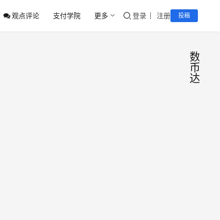
观点评论
支付学院
更多
登录
注册
投稿
数
币
达
央行
监
管
定
合
规
调，
央行
下半
下半
年工
年跨
作会
境支
支付
2026
议将
付三
之家
年8
CIPS
CFE
月2
支
大重
建
付
日