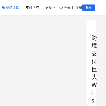
观点评论
支付学院
更多
登录
注册
投稿
跨
境
支
付
巨
头
W
i
s