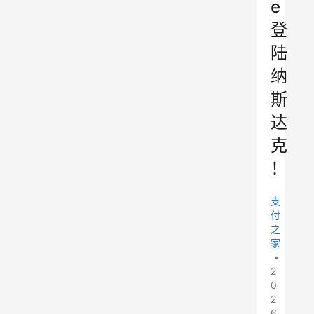
e
登
陆
纳
斯
达
克
！
支
付
之
家
•
2
0
2
6