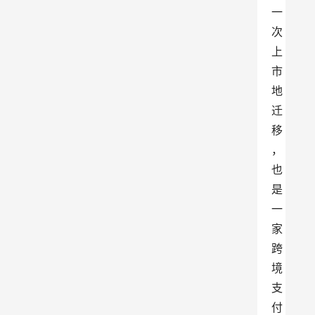
一
次
上
市
地
迁
移
，
也
是
一
家
跨
境
支
付