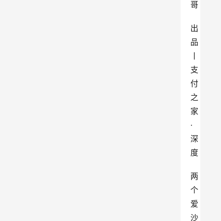
哥
出
品
丨
支
付
之
家 
· 
深
度
两
个
爱
沙