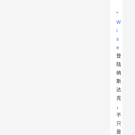
“
W
i
s
e
登
陆
纳
斯
达
克
，
不
只
是