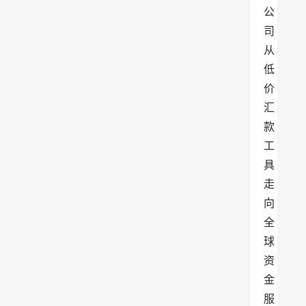
公
司
从
低
价
汇
款
工
具
走
向
全
球
资
金
服