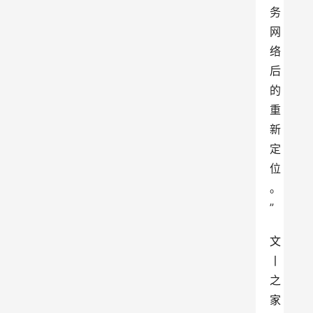
务
网
络
后
的
重
新
定
位
。
”
文
丨
之
家