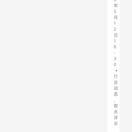
年
5
月
1
2
日
1
6
:
3
0
•
行
业
动
态
,
观
点
评
论