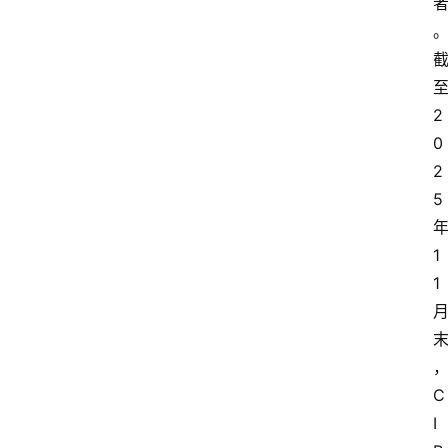
2
0
2
5
1
1
C
I