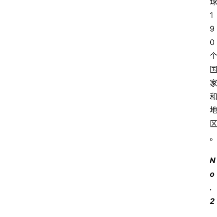
1
9
0
N
o
.
2