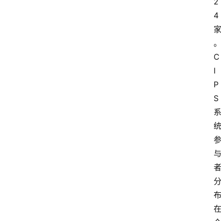
2
4
C
I
P
S