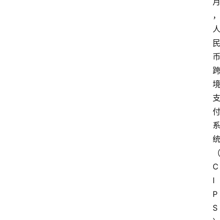
C
I
P
S