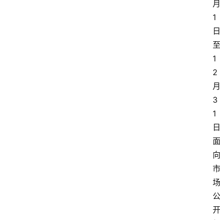
1
深
度
登录
注册
1
2
观
点
3
评
1
论
支
付
学
院
更
多