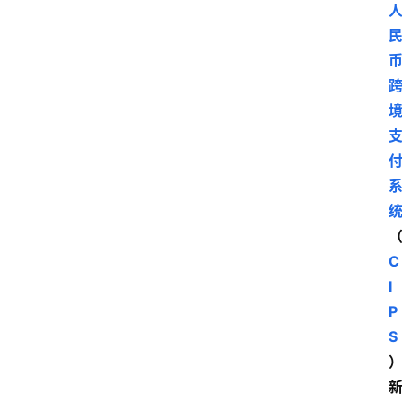
C
I
P
S