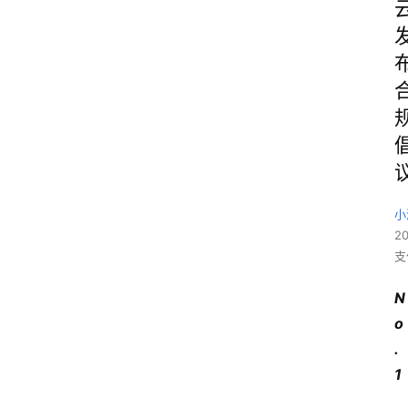
小
2
支
N
o
.
1