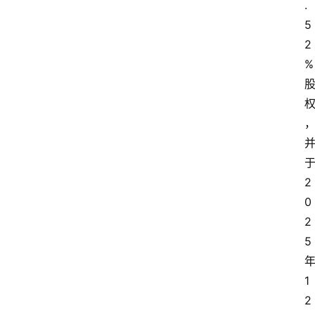
.
5
2
%
首
页
资
讯
2
实
0
时
2
快
5
讯
1
专
2
题