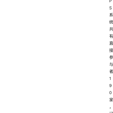
P
S
1
9
0