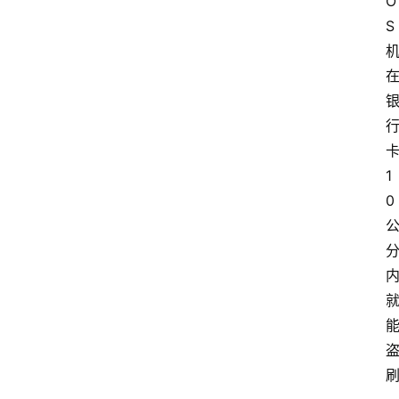
O
S
首
页
1
0
资
讯
实
时
快
讯