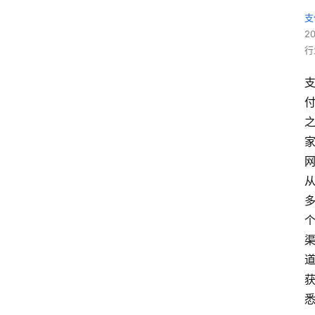
支
2
行