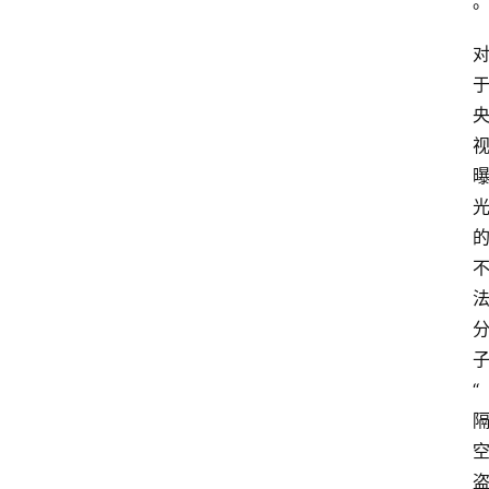
专
题
深
度
登录
注册
观
点
评
论
支
“
付
学
院