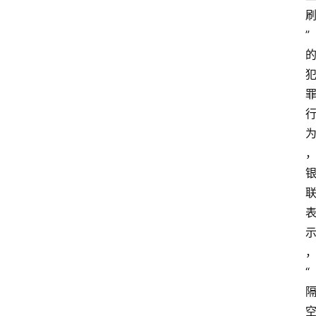
更
多
”
“