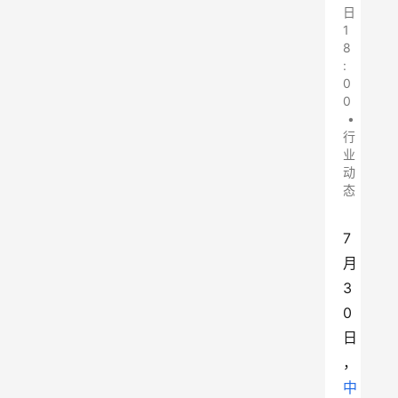
日
1
8
:
0
0
•
行
业
动
态
7
月
3
0
日
，
中