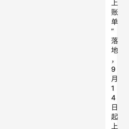
上
账
单
”
落
地
，
9
月
1
4
日
起
上