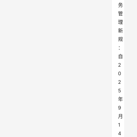
务
管
理
新
规
：
自
2
0
2
5
年
9
月
1
4