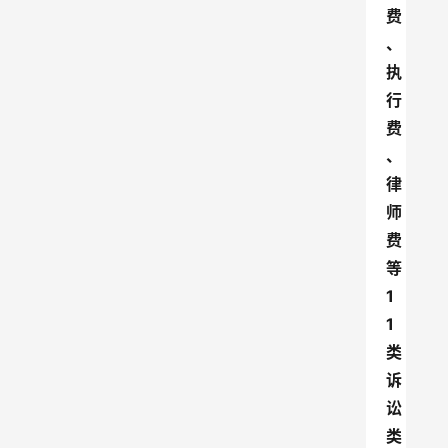
费
、
执
行
费
、
律
师
费
等
1
1
类
诉
讼
类