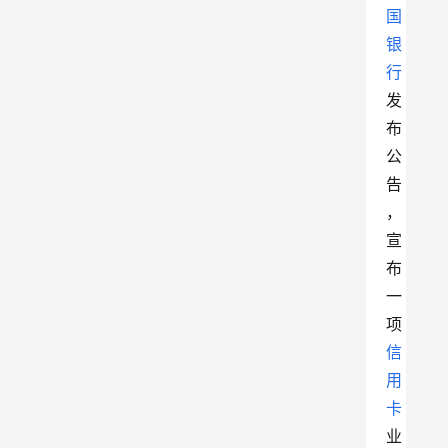
国
银
行
发
布
公
告
，
宣
布
一
项
信
用
卡
业