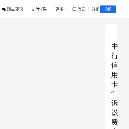
观点评论
支付学院
更多
登录
注册
投稿
中
行
信
用
卡
“
诉
讼
费