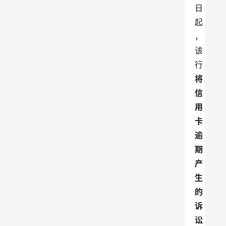
日
起
，
该
行
将
信
用
卡
逾
期
产
生
的
诉
讼