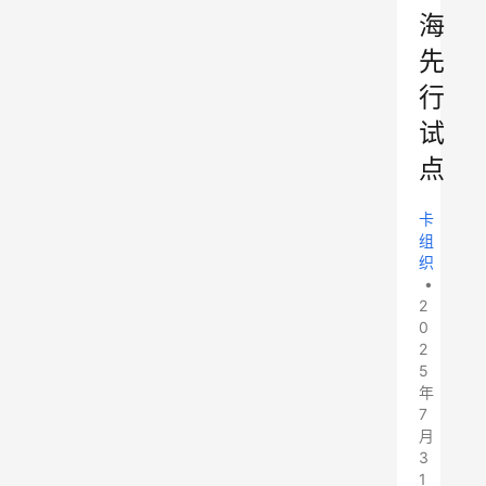
海
先
行
试
点
卡
组
织
•
2
0
2
5
年
7
月
3
1