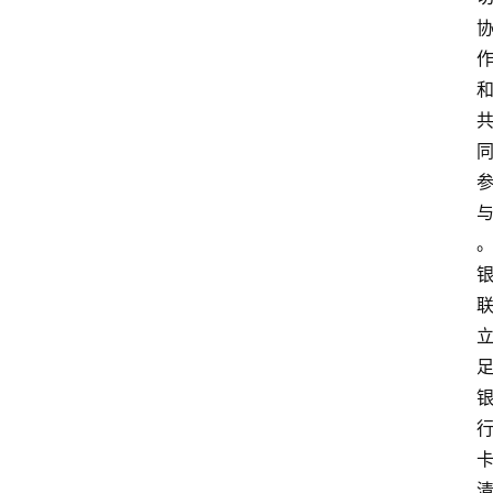
首
页
资
讯
实
时
快
讯