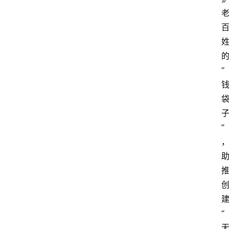
“
”
“