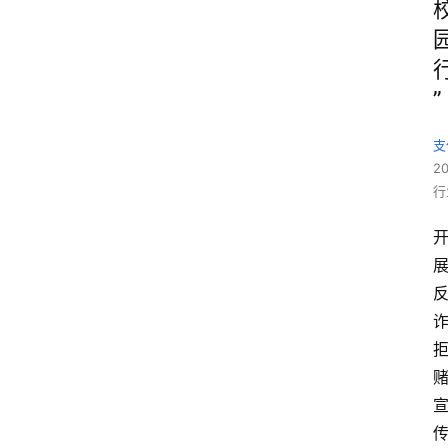
”
支
2
行