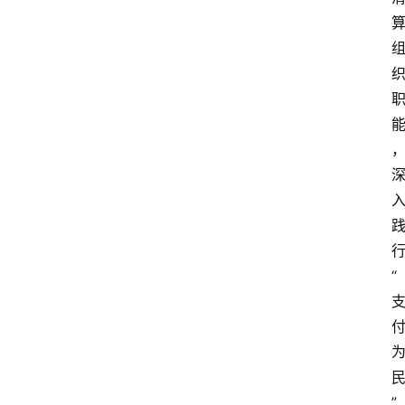
专
题
深
度
登录
注册
观
点
评
论
“
支
付
学
院
”