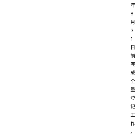
8
3
1
首
页
资
讯
实
时
快
讯