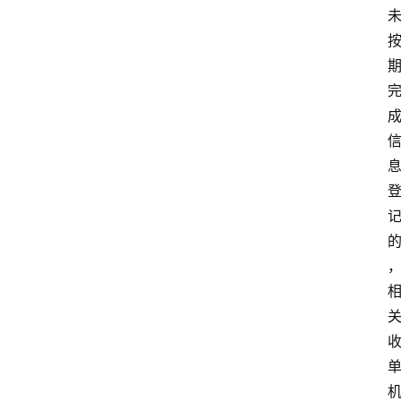
专
题
深
度
登录
注册
观
点
评
论
支
付
学
院