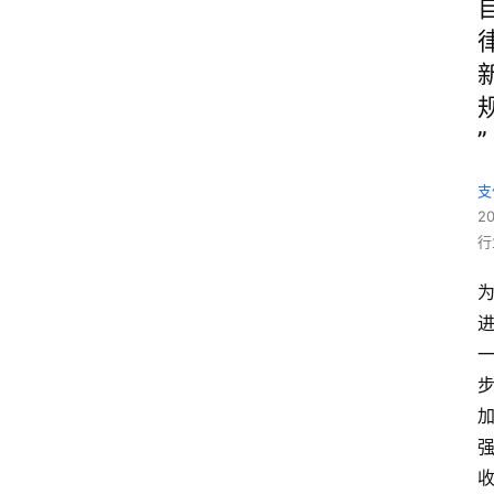
”
支
2
行