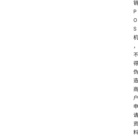
P
O
S