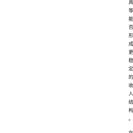
专
题
深
度
登录
注册
观
点
评
论
支
付
学
院