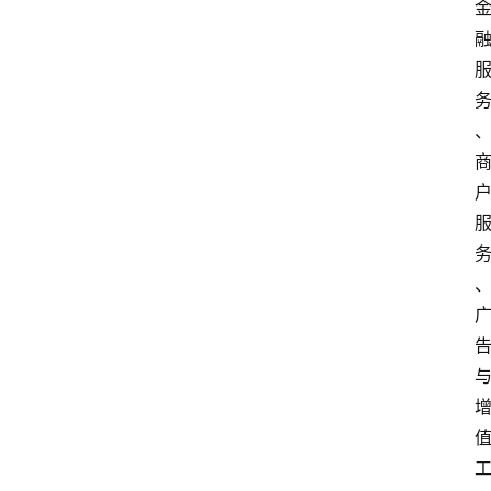
首
页
资
讯
实
时
快
讯