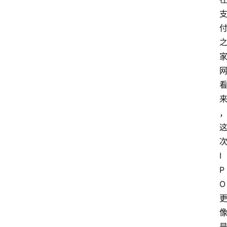
更
多
I
P
O