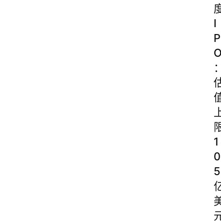
I
P
1
0
5