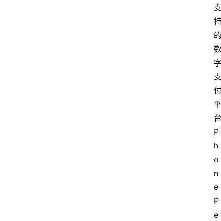
P
h
o
n
e
P
e