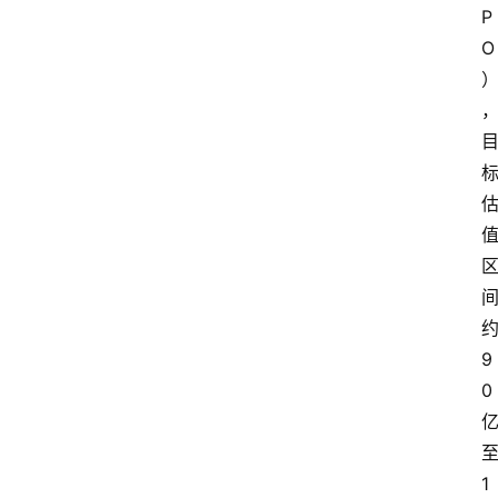
P
O
9
0
1