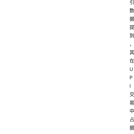
U
P
I