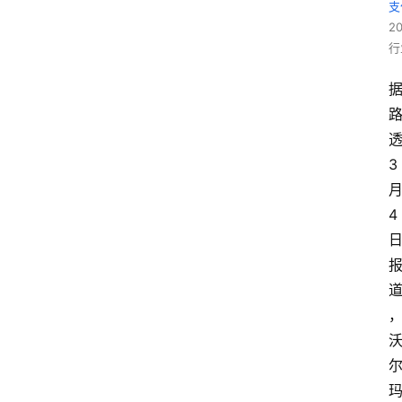
支
2
行
3
4