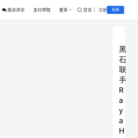
观点评论
支付学院
更多
登录
注册
投稿
黑
石
联
手
R
a
y
a
H