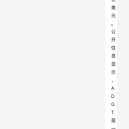
美
元
。
公
开
信
息
显
示
，
A
D
G
T
是
一