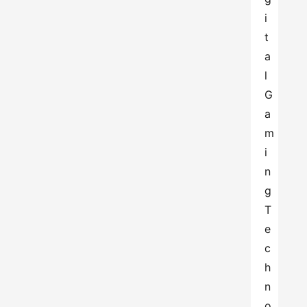
i
t
a
l 
G
a
m
i
n
g 
T
e
c
h
n
o