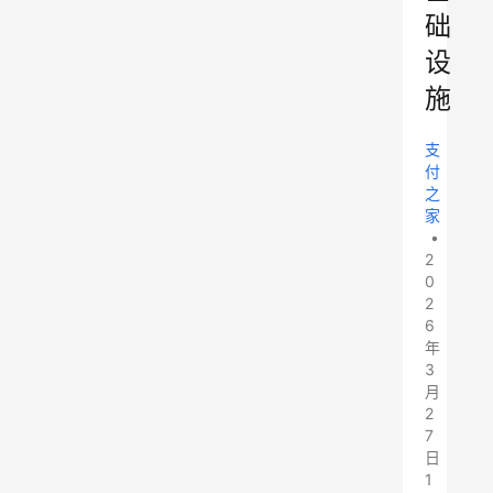
础
设
施
支
付
之
家
•
2
0
2
6
年
3
月
2
7
日
1