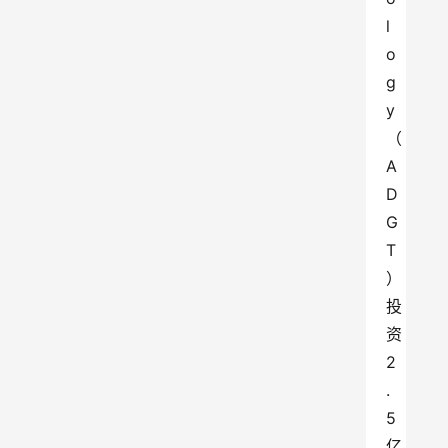
l
o
g
y
（
A
D
G
T
）
投
资
2
.
5
亿