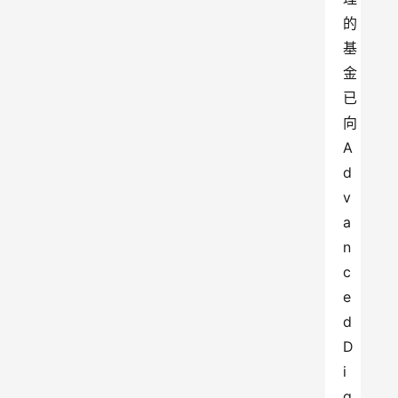
的
基
金
已
向 
A
d
v
a
n
c
e
d 
D
i
g