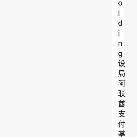
o
l
d
i
n
g
设
局
阿
联
酋
支
付
基