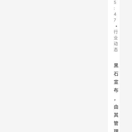
5
:
4
7
•
行
业
动
态
黑
石
宣
布
，
由
其
管
理