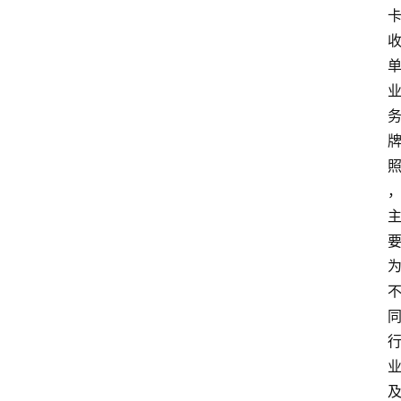
首
页
资
讯
实
时
快
讯