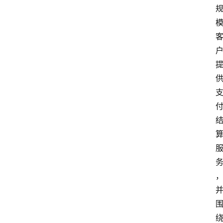
专
题
深
度
登录
注册
观
点
评
论
支
付
学
院