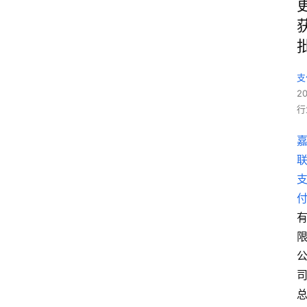
支
2
行