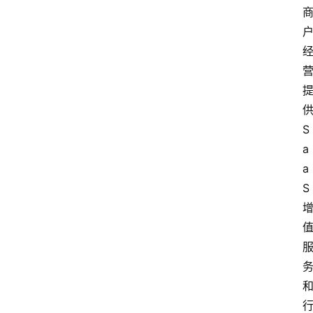
更
多
S
a
a
S