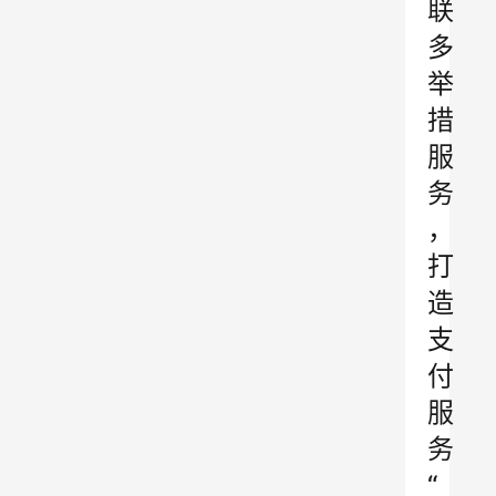
联
多
举
措
服
务
，
打
造
支
付
服
务
“