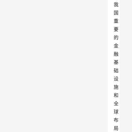
我
国
重
要
的
金
融
基
础
设
施
和
全
球
布
局