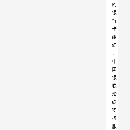
的
银
行
卡
组
织
，
中
国
银
联
始
终
积
极
服