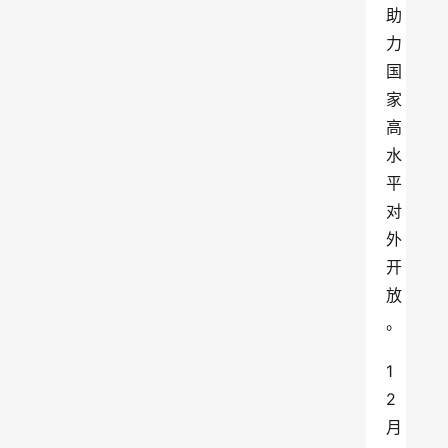
助
力
国
家
高
水
平
对
外
开
放
。
1
2
月