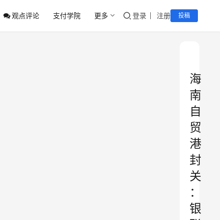
观点评论
支付学院
更多
登录
注册
投稿
海
南
自
贸
港
封
关
：
银