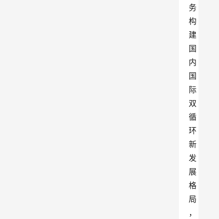
务
构
建
国
内
国
际
双
循
环
新
发
展
格
局
，