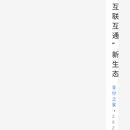
互
联
互
通
”
新
生
态
支
付
之
家
•
2
0
2