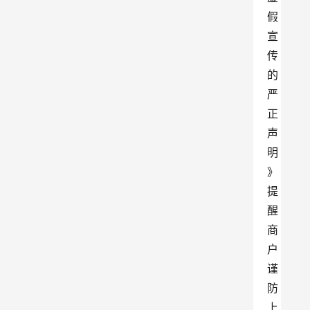
假
宣
传
的
严
正
声
明
》
提
醒
商
户
谨
防
上