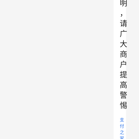
明
，
请
广
大
商
户
提
高
警
惕
支
付
之
家