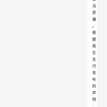
当
受
骗
。
根
据
易
生
支
付
发
布
的
声
明
，