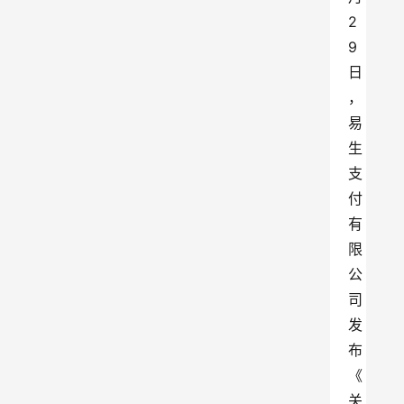
2
9
日
，
易
生
支
付
有
限
公
司
发
布
《
关