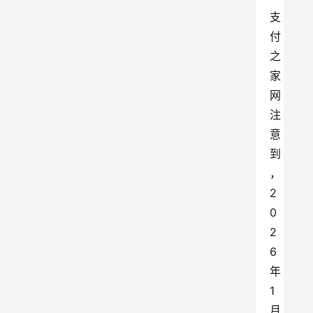
支
付
之
家
网
注
意
到
，
2
0
2
6
年
1
月