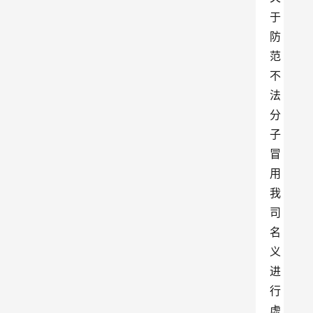
于
防
范
不
法
分
子
冒
用
我
司
名
义
进
行
虚