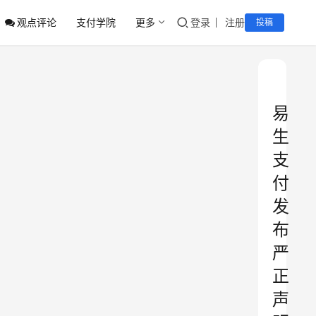
观点评论
支付学院
更多
登录
注册
投稿
易
生
支
付
发
布
严
正
声