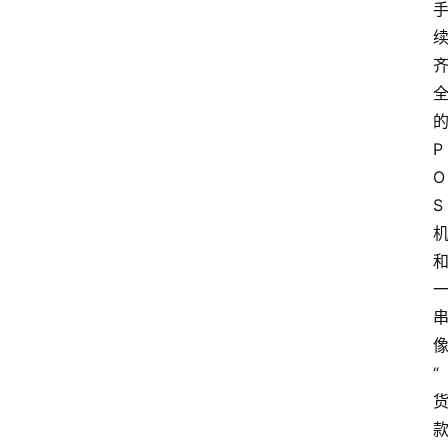
P
O
S
“