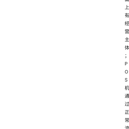
P
O
S