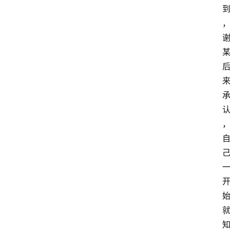
深
度
登录
注册
观
点
评
论
支
付
学
院
更
多