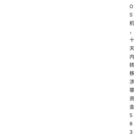
O
S
5
8
3