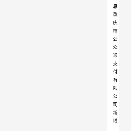
息
重
庆
市
公
众
通
支
付
有
限
公
司
新
增
一