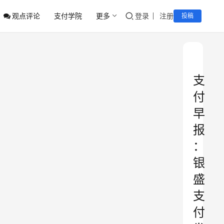
观点评论
支付学院
更多
登录
注册
投稿
支
付
早
报
：
银
盛
支
付