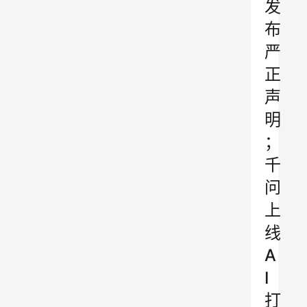
发
布
严
正
声
明
；
千
问
上
线
A
I
打