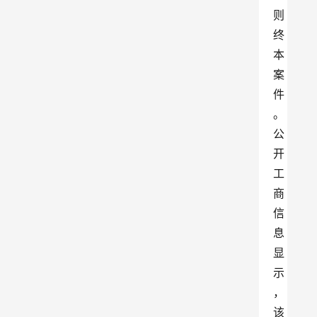
则
终
本
案
件
。
公
开
工
商
信
息
显
示
，
该