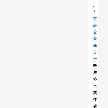
.
1
重
庆
公
众
通
支
付
新
增
终
本
案
件
信