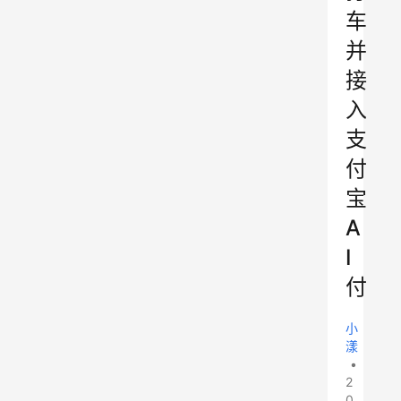
车
并
接
入
支
付
宝
A
I
付
小
漾
•
2
0