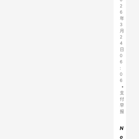
2
6
年
3
月
2
4
日
0
6
:
0
6
•
支
付
早
报
N
o