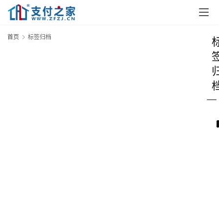
首页
标签归档
首
页
资
讯
A
实
时
快
讯
专