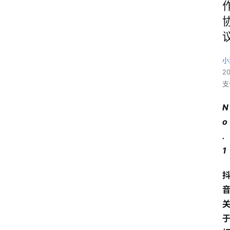
小
2
支
N
o
.
1