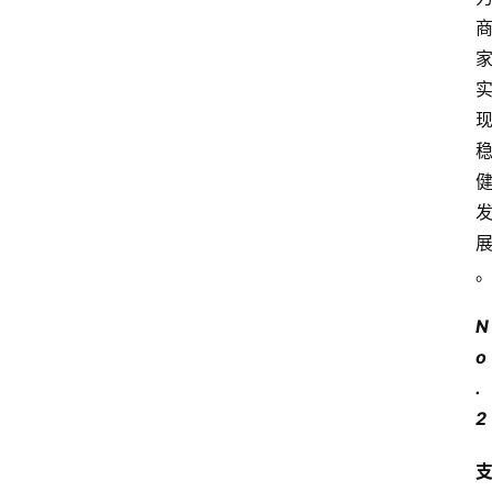
N
o
.
2