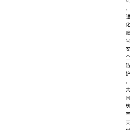
首
页
资
讯
实
时
快
讯
专
题