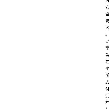
深
度
登录
注册
观
点
评
论
支
付
学
院
更
多