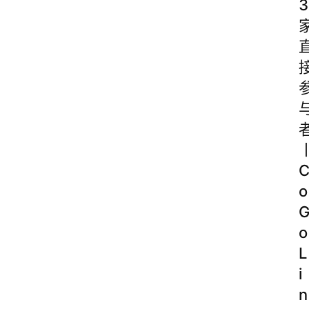
3
o
o
L
i
n