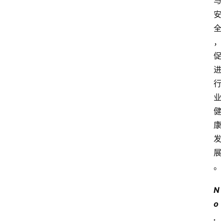
N
o
.